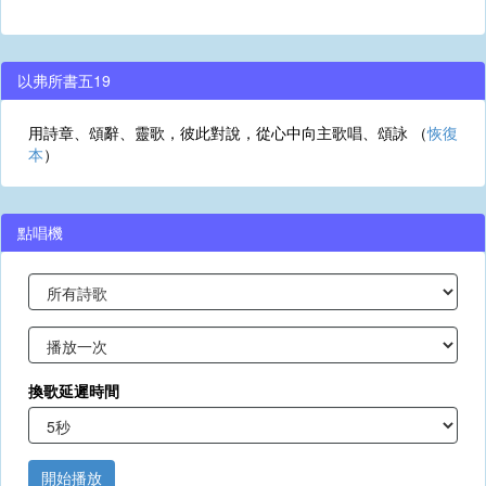
以弗所書五19
用詩章、頌辭、靈歌，彼此對說，從心中向主歌唱、頌詠 （
恢復
本
）
點唱機
換歌延遲時間
開始播放