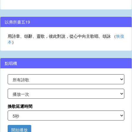
以弗所書五19
用詩章、頌辭、靈歌，彼此對說，從心中向主歌唱、頌詠 （
恢復
本
）
點唱機
換歌延遲時間
開始播放