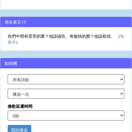
雅各書五13
你們中間有受苦的麼？他該禱告。有愉快的麼？他該歌頌。 （
恢
復本
）
點唱機
換歌延遲時間
開始播放