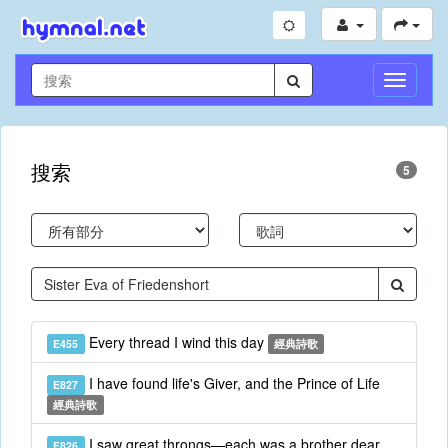
切
換
導
航
搜索
5
Every thread I wind this day
E455
經典詩歌
I have found life's Giver, and the Prince of Life
E827
經典詩歌
I saw great throngs—each was a brother dear
E826