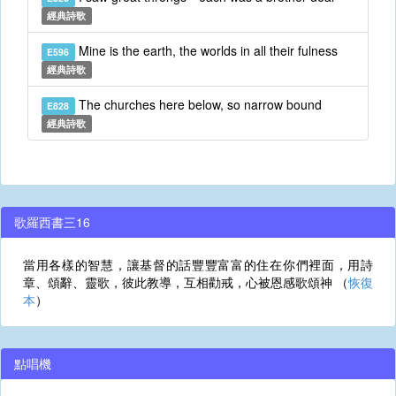
經典詩歌
Mine is the earth, the worlds in all their fulness
E596
經典詩歌
The churches here below, so narrow bound
E828
經典詩歌
歌羅西書三16
當用各樣的智慧，讓基督的話豐豐富富的住在你們裡面，用詩
章、頌辭、靈歌，彼此教導，互相勸戒，心被恩感歌頌神 （
恢復
本
）
點唱機