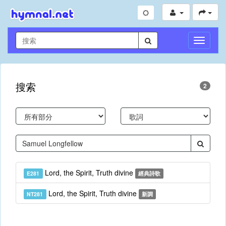
切
換
導
航
搜索
2
Lord, the Spirit, Truth divine
E281
經典詩歌
Lord, the Spirit, Truth divine
NT281
新調