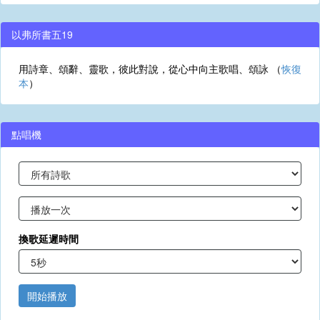
以弗所書五19
用詩章、頌辭、靈歌，彼此對說，從心中向主歌唱、頌詠 （
恢復
本
）
點唱機
換歌延遲時間
開始播放