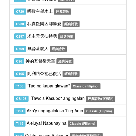
哪救主舉木上
C720
經典詩歌
我真歡樂因耶穌愛
C230
經典詩歌
求主天天扶持我
C297
經典詩歌
無論甚麼人
C709
經典詩歌
神的基督從天至
C96
經典詩歌
阿利路亞祂已復活
C105
經典詩歌
"Tao ng kapanglawan"
T108
Classic (Filipino)
"Tawo's Kasubo" ang ngalan
CB108
經典詩歌(宿務語)
Ako'y nagagalak sa 'ting Ama
T291
Classic (Filipino)
Aleluya! Nabuhay na
T119
Classic (Filipino)
Cristo, nosso Salvador
P53
經典詩歌(葡萄牙語)