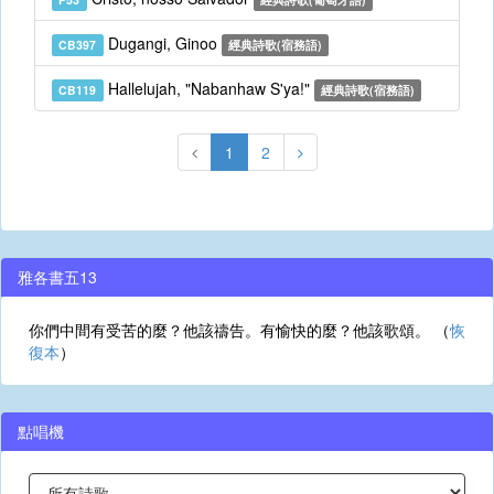
Dugangi, Ginoo
CB397
經典詩歌(宿務語)
Hallelujah, "Nabanhaw S'ya!"
CB119
經典詩歌(宿務語)
1
2
雅各書五13
你們中間有受苦的麼？他該禱告。有愉快的麼？他該歌頌。 （
恢
復本
）
點唱機