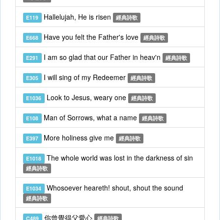
Hallelujah, He is risen
E119
經典詩歌
Have you felt the Father's love
E668
經典詩歌
I am so glad that our Father in heav'n
E291
經典詩歌
I will sing of my Redeemer
E305
經典詩歌
Look to Jesus, weary one
E1036
經典詩歌
Man of Sorrows, what a name
E108
經典詩歌
More holiness give me
E397
經典詩歌
The whole world was lost in the darkness of sin
E1018
經典詩歌
Whosoever heareth! shout, shout the sound
E1034
經典詩歌
你曾覺得父愛心
C489
經典詩歌