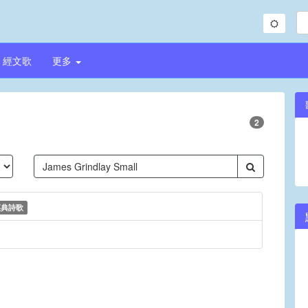
經文歌
更多
2
經典詩歌