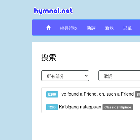
經典詩歌
新調
新歌
兒童
搜索
I've found a Friend, oh, such a Friend
E288
Kaibigang natagpuan
T288
Classic (Filipino)