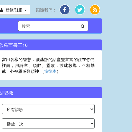
登錄/註冊
跟隨我們：
歌羅西書三16
當用各樣的智慧，讓基督的話豐豐富富的住在你們
裡面，用詩章、頌辭、靈歌，彼此教導，互相勸
戒，心被恩感歌頌神 （
恢復本
）
點唱機