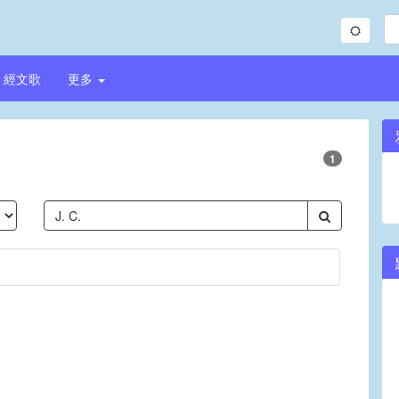
經文歌
更多
1