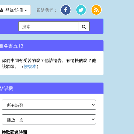
登錄/註冊
跟隨我們：
雅各書五13
你們中間有受苦的麼？他該禱告。有愉快的麼？他
該歌頌。 （
恢復本
）
點唱機
換歌延遲時間