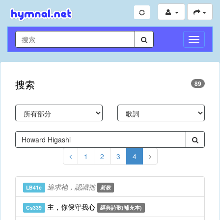
切
換
導
航
搜索
89
1
2
3
4
追求祂，認識祂
LB41c
新歌
主，你保守我心
Cs339
經典詩歌(補充本)