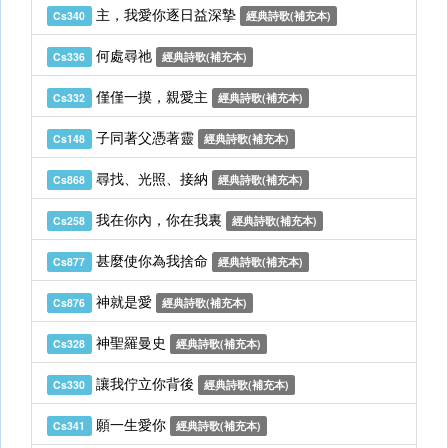
主，我愛你逐日益深摯
Cs340
經典詩歌(補充本)
何處尋祂
Cs336
經典詩歌(補充本)
僅僅一摸，親愛主
Cs332
經典詩歌(補充本)
子同著父憑著靈
Cs148
經典詩歌(補充本)
尋找、光照、接納
Cs868
經典詩歌(補充本)
我在你內，你在我裏
Cs258
經典詩歌(補充本)
甚麼使你為我捨命
Cs877
經典詩歌(補充本)
神就是愛
Cs876
經典詩歌(補充本)
神聖羅曼史
Cs328
經典詩歌(補充本)
讓我佇立你背後
Cs330
經典詩歌(補充本)
願一生愛你
Cs341
經典詩歌(補充本)