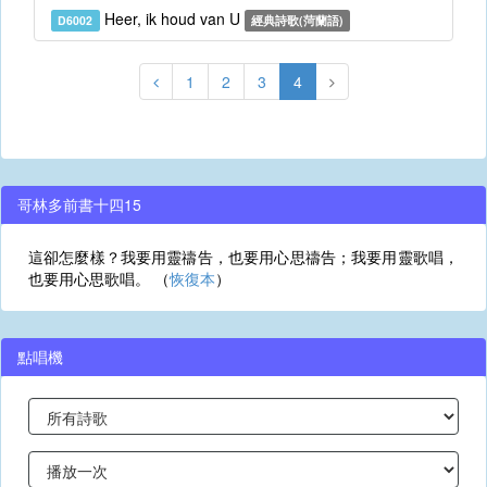
Heer, ik houd van U
D6002
經典詩歌(菏蘭語)
1
2
3
4
哥林多前書十四15
這卻怎麼樣？我要用靈禱告，也要用心思禱告；我要用靈歌唱，
也要用心思歌唱。 （
恢復本
）
點唱機