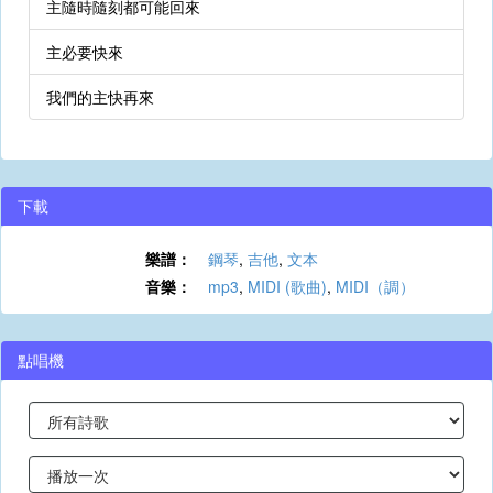
主隨時隨刻都可能回來
主必要快來
我們的主快再來
下載
樂譜：
鋼琴
,
吉他
,
文本
音樂：
mp3
,
MIDI (歌曲)
,
MIDI（調）
點唱機