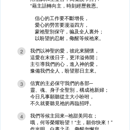
“藉主話轉向主，時刻經歷救恩。
信心的工作要不斷增長，
愛心的勞苦要漫溢四方，
蒙祂聖別保守，徧及全人裏外；
以盼望的忍耐，儆醒等候祂來。
我們以神聖的愛，彼此來關懷，
2
這愛在末後日子，更洋溢佈開；
主引導我們的心，進入神的愛，
豫備我們全人，盼望那日主來。
信實的主必保守我們的各部─
3
靈、魂、身子全聖別，構成祂新婦；
今日凡事願聽從主大小吩咐，
不久就要聽見祂的再臨招呼。
我們等候主回來─祂甜美同在；
4
哦，何等榮耀盼望！“主，願你快來！”
作光明、白晝之子，儆醒勿懈怠，