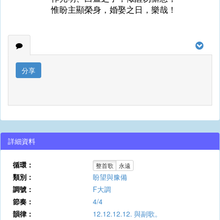
惟盼主顯榮身，婚娶之日，樂哉！
分享
詳細資料
循環：
整首歌
永遠
類別：
盼望與豫備
調號：
F大調
節奏：
4/4
韻律：
12.12.12.12. 與副歌。