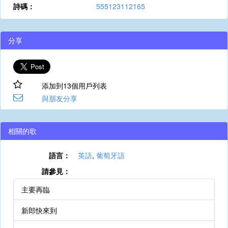
詩碼：
555123112165
分享
添加到13個用戶列表
與朋友分享
相關的歌
語言：
英語
,
葡萄牙語
請參見：
主要再臨
新郎快來到