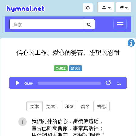
切
換
導
航
信心的工作、愛心的勞苦、盼望的忍耐
Cs922
E1305
Audio
00:00
1x
Player
文本
文本+
和弦
鋼琴
吉他
我們向神的信心，當徧傳遠近，
1
宣告已離棄偶像，事奉真活神；
用信調和主聖言，高聲說“阿們！