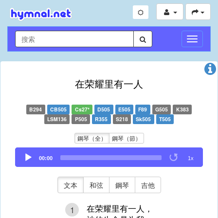
切
換
導
航
在荣耀里有一人
B294
CB505
Cs27*
D505
E505
F89
G505
K383
LSM136
P505
R355
S218
Sk505
T505
鋼琴（全）
鋼琴（節）
Audio
00:00
1x
Player
文本
和弦
鋼琴
吉他
在荣耀里有一人，
1