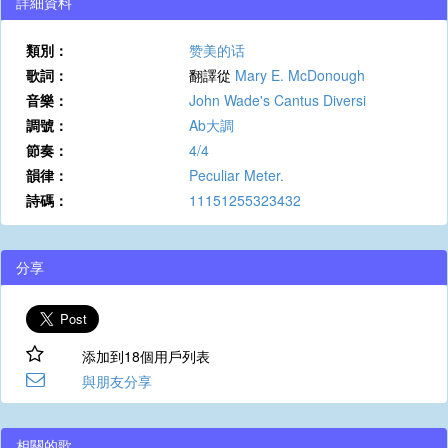
詳細資料
類別：
赞美的话
歌詞：
翻譯從
Mary E. McDonough
音樂：
John Wade's Cantus Diversi
調號：
Ab大調
節奏：
4/4
韻律：
Peculiar Meter.
詩碼：
11151255323432
分享
添加到18個用戶列表
與朋友分享
相關的歌