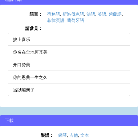
語言：
宿務語
,
斯洛伐克語
,
法語
,
英語
,
菏蘭語
,
菲律賓語
,
葡萄牙語
請參見：
披上喜乐
你名在全地何其美
开口赞美
你的恩典一生之久
当以嘴亲子
下載
樂譜：
鋼琴
,
吉他
,
文本