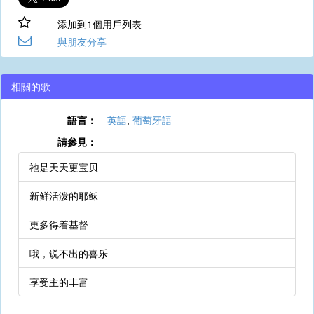
添加到1個用戶列表
與朋友分享
相關的歌
語言：
英語
,
葡萄牙語
請參見：
祂是天天更宝贝
新鲜活泼的耶稣
更多得着基督
哦，说不出的喜乐
享受主的丰富