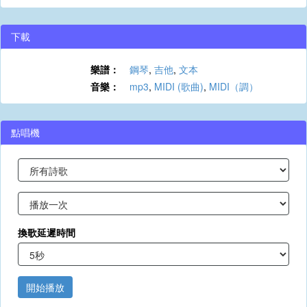
下載
樂譜：
鋼琴
,
吉他
,
文本
音樂：
mp3
,
MIDI (歌曲)
,
MIDI（調）
點唱機
換歌延遲時間
開始播放