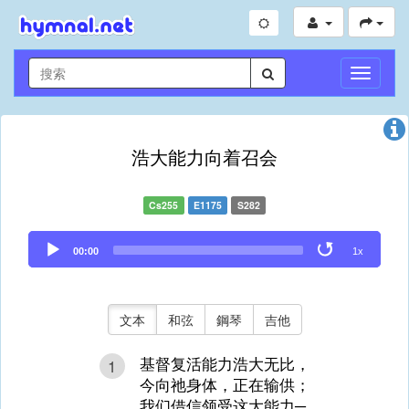
切
換
導
航
浩大能力向着召会
Cs255
E1175
S282
Audio
00:00
1x
Player
文本
和弦
鋼琴
吉他
基督复活能力浩大无比，
1
今向祂身体，正在输供；
我们借信领受这大能力─