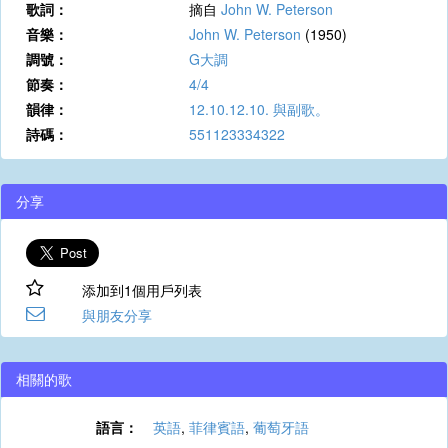
歌詞：
摘自
John W. Peterson
音樂：
John W. Peterson
(1950)
調號：
G大調
節奏：
4/4
韻律：
12.10.12.10. 與副歌。
詩碼：
551123334322
分享
添加到1個用戶列表
與朋友分享
相關的歌
語言：
英語
,
菲律賓語
,
葡萄牙語