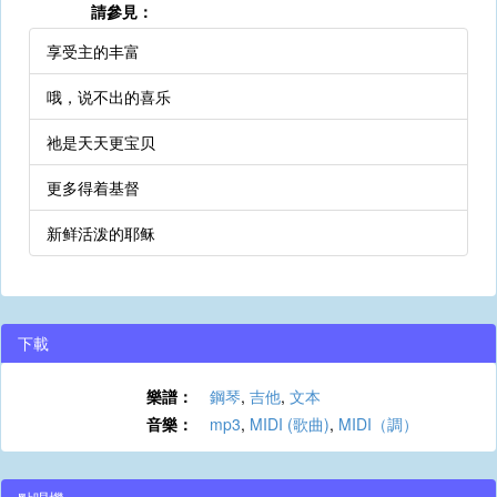
請參見：
享受主的丰富
哦，说不出的喜乐
祂是天天更宝贝
更多得着基督
新鲜活泼的耶稣
下載
樂譜：
鋼琴
,
吉他
,
文本
音樂：
mp3
,
MIDI (歌曲)
,
MIDI（調）