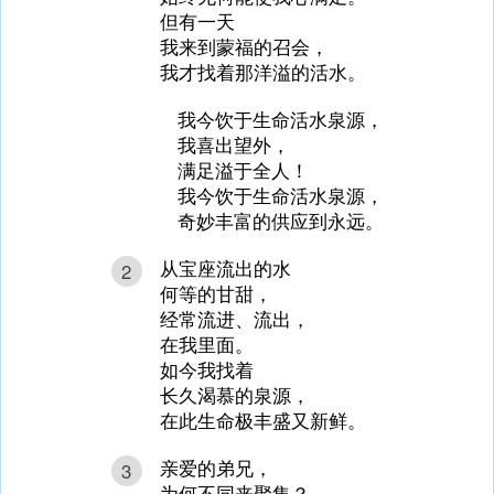
但有一天
我来到蒙福的召会，
我才找着那洋溢的活水。
我今饮于生命活水泉源，
我喜出望外，
满足溢于全人！
我今饮于生命活水泉源，
奇妙丰富的供应到永远。
从宝座流出的水
2
何等的甘甜，
经常流进、流出，
在我里面。
如今我找着
长久渴慕的泉源，
在此生命极丰盛又新鲜。
亲爱的弟兄，
3
为何不同来聚集？