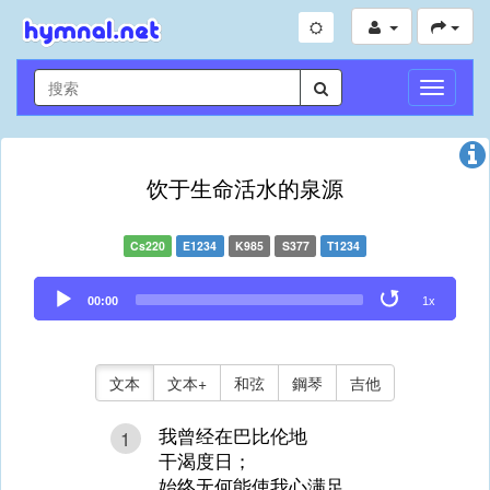
切
換
導
航
饮于生命活水的泉源
Cs220
E1234
K985
S377
T1234
Audio
00:00
1x
Player
文本
文本+
和弦
鋼琴
吉他
我曾经在巴比伦地
1
干渴度日；
始终无何能使我心满足。