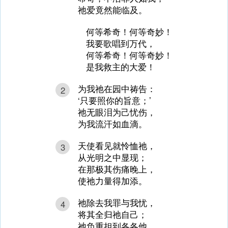
祂爱竟然能临及。
何等希奇！何等奇妙！
我要歌唱到万代，
何等希奇！何等奇妙！
是我救主的大爱！
为我祂在园中祷告：
2
‘只要照你的旨意；’
祂无眼泪为己忧伤，
为我流汗如血滴。
天使看见就怜恤祂，
3
从光明之中显现；
在那极其伤痛晚上，
使祂力量得加添。
祂除去我罪与我忧，
4
将其全归祂自己；
祂负重担到各各他，