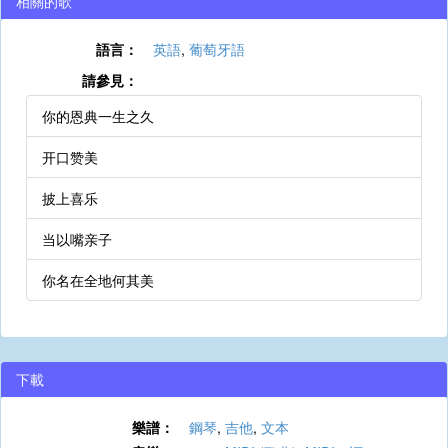
相關的歌
語言：
英語
,
葡萄牙語
請參見：
你的恩典一生之久
开口赞美
披上喜乐
当以嘴亲子
你名在全地何其美
下載
樂譜：
鋼琴
,
吉他
,
文本