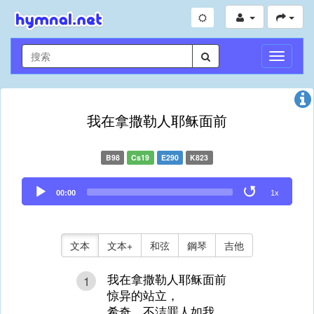
切
換
導
航
我在拿撒勒人耶稣面前
B98
Cs19
E290
K823
Audio
00:00
1x
Player
文本
文本+
和弦
鋼琴
吉他
我在拿撒勒人耶稣面前
1
惊异的站立，
希奇，不洁罪人如我，