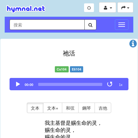
切
換
導
航
祂活
Cs104
E6104
Audio
00:00
1x
Player
文本
文本+
和弦
鋼琴
吉他
我主基督是赐生命的灵，
赐生命的灵，
赐生命的灵。