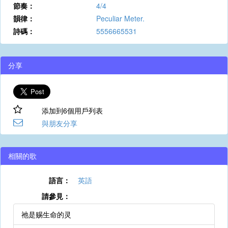
節奏：
4/4
韻律：
Peculiar Meter.
詩碼：
5556665531
分享
添加到6個用戶列表
與朋友分享
相關的歌
語言：
英語
請參見：
祂是赐生命的灵