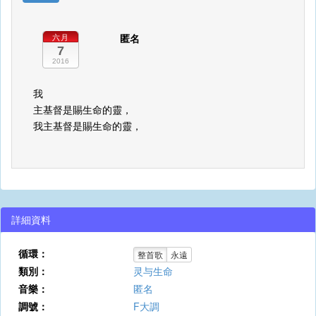
匿名
六月
7
2016
我
主基督是賜生命的靈，
我主基督是賜生命的靈，
詳細資料
循環：
整首歌
永遠
類別：
灵与生命
音樂：
匿名
調號：
F大調