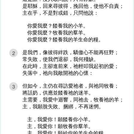
是耶穌，回來尋彼得，挽回他，使他不自責；
主在乎，不是對或錯，只問他說：
你愛我麼？餧養我的小羊。
你愛我麼？牧養我的羣羊。
你愛我麼？餧養我的羊生命的糧。
是我們，像彼得絆跌，驕傲心不能再狂野；
2
常失敗，使我們退卻，我何殘缺。
在此時，主卻進前來，祂輕叩我起初的愛；
失落中，祂向我敞開祂的心懷：
但如今，主仍在尋訪愛祂者，與祂同牧養；
3
將話奶，供應並餧養祂的迷羊。
主需要，我愛中迴響，同祂去，牧養祂的羊；
主，我願脫失敗、捆綁，不再迷惘。
主，我愛你！願餧養你小羊。
主，我愛你！願牧養你羣羊。
主，我愛你！願給你的羊生命的糧。