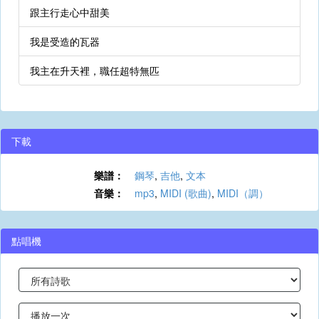
跟主行走心中甜美
我是受造的瓦器
我主在升天裡，職任超特無匹
下載
樂譜：
鋼琴
,
吉他
,
文本
音樂：
mp3
,
MIDI (歌曲)
,
MIDI（調）
點唱機