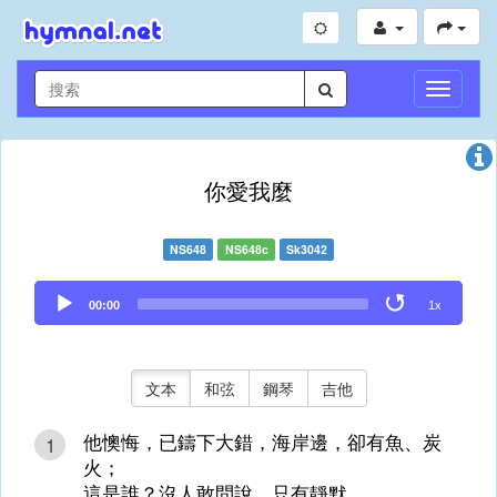
切
換
導
航
你愛我麼
NS648
NS648c
Sk3042
Audio
00:00
1x
Player
文本
和弦
鋼琴
吉他
他懊悔，已鑄下大錯，海岸邊，卻有魚、炭
1
火；
這是誰？沒人敢問說，只有靜默。