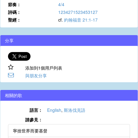
節奏：
4/4
詩碼：
1234271523453127
聖經：
cf.
約翰福音 21:1-17
分享
添加到1個用戶列表
與朋友分享
相關的歌
語言：
English
,
斯洛伐克語
請參見：
寧捨世界而要基督