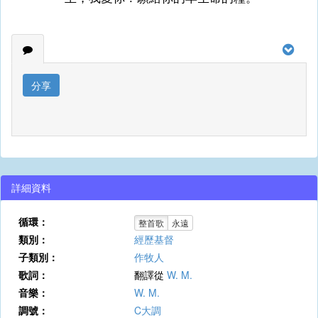
分享
詳細資料
循環：
整首歌
永遠
類別：
經歷基督
子類別：
作牧人
歌詞：
翻譯從
W. M.
音樂：
W. M.
調號：
C大調