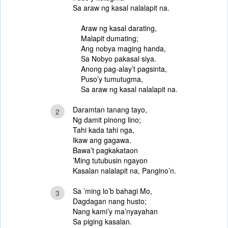
Sa araw ng kasal nalalapit na.
Araw ng kasal darating,
Malapit dumating;
Ang nobya maging handa,
Sa Nobyo pakasal siya.
Anong pag-alay’t pagsinta,
Puso’y tumutugma,
Sa araw ng kasal nalalapit na.
Daramtan tanang tayo,
2
Ng damit pinong lino;
Tahi kada tahi nga,
Ikaw ang gagawa.
Bawa’t pagkakataon
’Ming tutubusin ngayon
Kasalan nalalapit na, Pangino’n.
Sa ’ming lo’b bahagi Mo,
3
Dagdagan nang husto;
Nang kami’y ma’nyayahan
Sa piging kasalan.