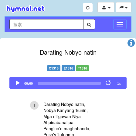
切
換
導
航
Darating Nobyo natin
C1316
E1316
T1316
Audio
00:00
1x
Player
Darating Nobyo natin,
1
Nobya Kanyang ’kunin,
Mga niligawan Niya
At pinabanal pa.
Pangino’n maghahanda,
Puso’y itutugma