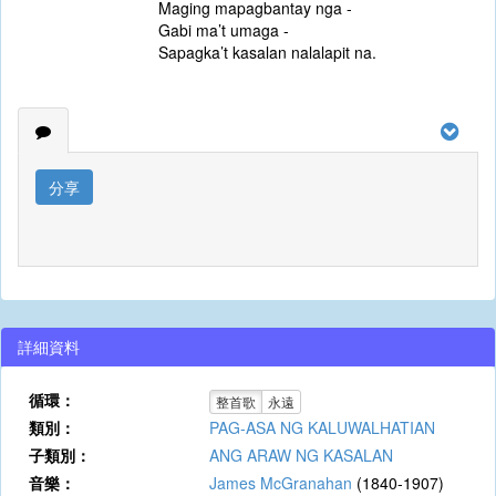
Maging mapagbantay nga -
Gabi ma’t umaga -
Sapagka’t kasalan nalalapit na.
分享
詳細資料
循環：
整首歌
永遠
類別：
PAG-ASA NG KALUWALHATIAN
子類別：
ANG ARAW NG KASALAN
音樂：
James McGranahan
(1840-1907)