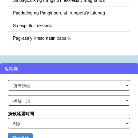
Sa pagbalik ng Pangino’n ekklesia’y maghanda
Pagdating ng Panginoon, at trumpeta’y tutunog
Sa espiritu’t ekklesia
Pag-asa’y Kristo natin babalik
點唱機
換歌延遲時間