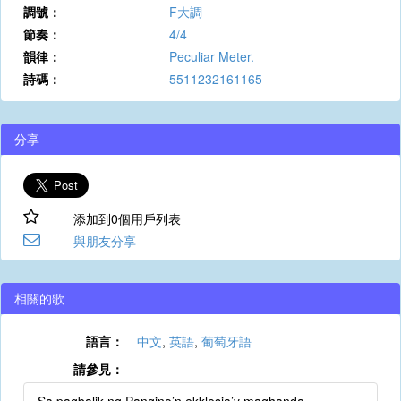
調號：
F大調
節奏：
4/4
韻律：
Peculiar Meter.
詩碼：
5511232161165
分享
添加到0個用戶列表
與朋友分享
相關的歌
語言：
中文
,
英語
,
葡萄牙語
請參見：