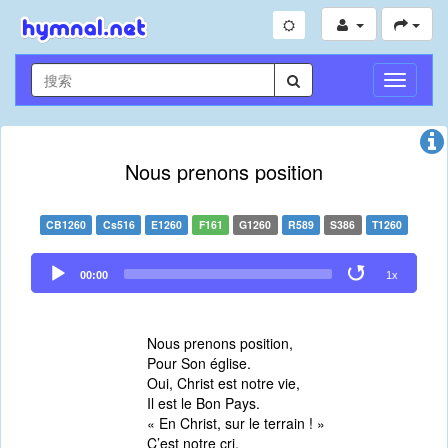
切
換
導
航
Nous prenons position
CB1260
Cs516
E1260
F161
G1260
R589
S386
T1260
Audio
00:00
1x
Player
Nous prenons position,
Pour Son église.
Oui, Christ est notre vie,
Il est le Bon Pays.
« En Christ, sur le terrain ! »
C’est notre cri.