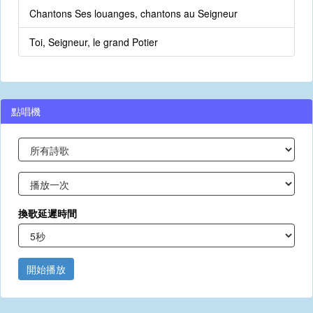
Chantons Ses louanges, chantons au Seigneur
Toi, Seigneur, le grand Potier
點唱機
換歌延遲時間
開始播放