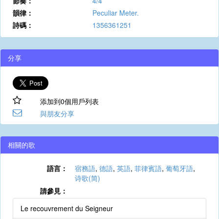
節奏：
4/4
韻律：
Peculiar Meter.
詩碼：
1356361251
分享
添加到0個用戶列表
與朋友分享
相關的歌
語言：
宿務語
,
德語
,
英語
,
菲律賓語
,
葡萄牙語
,
诗歌(简)
請參見：
Le recouvrement du Seigneur