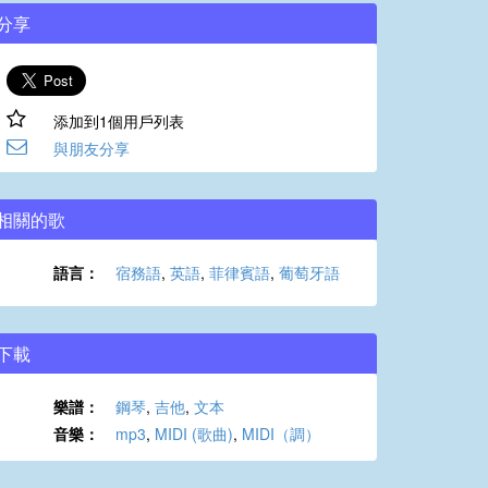
分享
添加到1個用戶列表
與朋友分享
相關的歌
語言：
宿務語
,
英語
,
菲律賓語
,
葡萄牙語
下載
樂譜：
鋼琴
,
吉他
,
文本
音樂：
mp3
,
MIDI (歌曲)
,
MIDI（調）