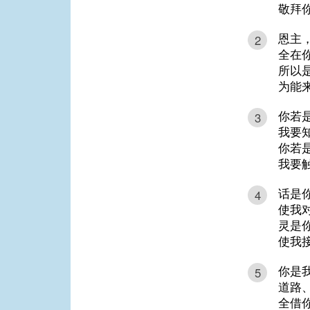
敬拜
恩主
2
全在
所以
为能
你若
3
我要
你若
我要
话是
4
使我
灵是
使我
你是
5
道路
全借