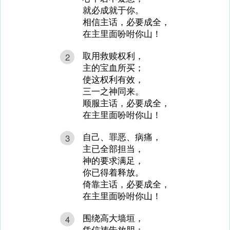
就必成就于你。
相信主话，必要成全，
在主里面吩咐你山！
取用救赎权利，
2
主的宝血所买；
使这权利有效，
三一之神同来。
顺服主话，必要成全，
在主里面吩咐你山！
自己、罪恶、病痛，
3
主已全部担当，
神的要求满足，
你已得着释放。
倚靠主话，必要成全，
在主里面吩咐你山！
围绕高大墙垣，
4
凭信祷告放胆；