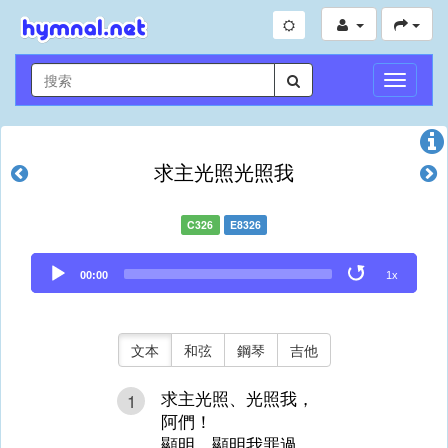
切
換
導
航
求主光照光照我
C326
E8326
Audio
00:00
1x
Player
文本
和弦
鋼琴
吉他
求主光照、光照我，
1
阿們！
顯明、顯明我罪過，