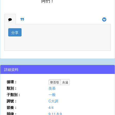
阿們！
分享
詳細資料
循環：
整首歌
永遠
類別：
羨慕
子類別：
一般
調號：
C大調
節奏：
4/4
韻律：
9.11.8.9.