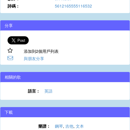
詩碼：
5612165555116532
分享
添加到2個用戶列表
與朋友分享
相關的歌
語言：
英語
下載
樂譜：
鋼琴
,
吉他
,
文本