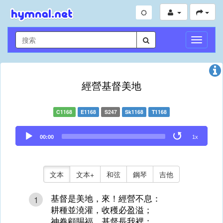
切
換
導
航
經營基督美地
C1168
E1168
S247
Sk1168
T1168
Audio
00:00
1x
Player
文本
文本+
和弦
鋼琴
吉他
基督是美地，來！經營不息：
1
耕種並澆灌，收穫必盈溢；
神眷顧賜福，基督長我裡；