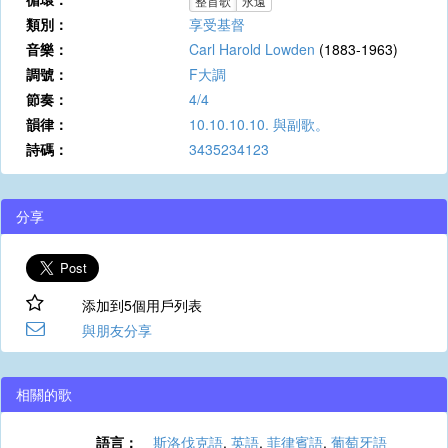
整首歌
永遠
類別：
享受基督
音樂：
Carl Harold Lowden
(1883-1963)
調號：
F大調
節奏：
4/4
韻律：
10.10.10.10. 與副歌。
詩碼：
3435234123
分享
添加到5個用戶列表
與朋友分享
相關的歌
語言：
斯洛伐克語
,
英語
,
菲律賓語
,
葡萄牙語