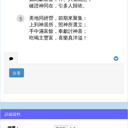
確證神同在，引多人歸依。
美地同經營，節期來聚集：
5
上到神居所，照神所選立；
手中滿富餘，奉獻討神喜；
吃喝主豐富，喜樂真洋溢！
分享
詳細資料
循環：