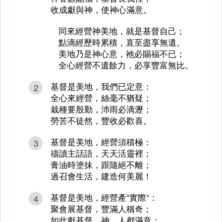
收成獻與神，使神心滿意。
同來經營神美地，就是基督自己；
點滴經歷時累積，直至盡享無遺。
美地乃是神心意，祂必賜福不已；
全心經營不遺餘力，必享豐富無比。
基督是美地，我們已定意：
2
全心來經營，絲毫不猶疑；
栽種要殷勤，沛雨必滴瀝；
勞苦不徒然，豐收必歡喜。
基督是美地，經營須積極：
3
禱讀主話語，天天活靈裡；
膏油時塗抹，跟隨絕不離；
過召會生活，建造何美麗！
基督是美地，經營產“實際“：
4
聚會展基督，豐滿人稱奇；
如此獻基督，神、人都滿意；