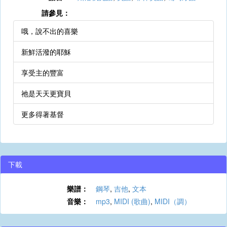
請參見：
哦，說不出的喜樂
新鮮活潑的耶穌
享受主的豐富
祂是天天更寶貝
更多得著基督
下載
樂譜：
鋼琴
,
吉他
,
文本
音樂：
mp3
,
MIDI (歌曲)
,
MIDI（調）