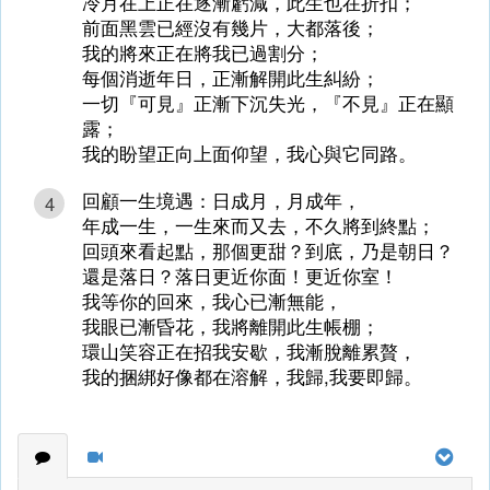
冷月在上正在逐漸虧減，此生也在折扣；
前面黑雲已經沒有幾片，大都落後；
我的將來正在將我已過割分；
每個消逝年日，正漸解開此生糾紛；
一切『可見』正漸下沉失光，『不見』正在顯
露；
我的盼望正向上面仰望，我心與它同路。
回顧一生境遇：日成月，月成年，
4
年成一生，一生來而又去，不久將到終點；
回頭來看起點，那個更甜？到底，乃是朝日？
還是落日？落日更近你面！更近你室！
我等你的回來，我心已漸無能，
我眼已漸昏花，我將離開此生帳棚；
環山笑容正在招我安歇，我漸脫離累贅，
我的捆綁好像都在溶解，我歸,我要即歸。