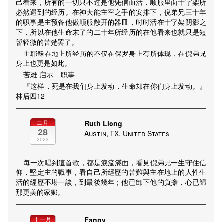
己看来，所有的一切只不过是他凭信而活，顺服里面十字架所
必然遇到的经历。在神大能主宰之手的安排下，倪弟兄三十年
的职事是主预备他做顺服敞开的器皿，时时活在十字架阴影之
下，所以在他生命末了的二十年所经历的在他看来也就只是短
暂轻微的苦楚罢了。
主耶稣在地上所经历的不仅在保罗身上有所体现，在倪弟兄
身上也更是如此。
苦难 启示 = 职事
『这样，死是在我们身上发动，生命却在你们身上发动。』
林后四12
Ruth Liong
二月
28
Austin, TX, United States
2023
每一次唱到這首歌，都是淚流滿面，看見倪弟兄一生守住信
仰，堅定主的職事，看自己所經歷的苦難與主在地上的人性生
活的經歷不堪一談，到最後幾年；他已卸下他的負擔，心已歸
那更美的家鄉。
Fanny
十一月