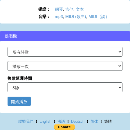
樂譜：
鋼琴
,
吉他
,
文本
音樂：
mp3
,
MIDI (歌曲)
,
MIDI（調）
點唱機
換歌延遲時間
開始播放
聯繫我們
English
法語
Deutsch
简体
繁體