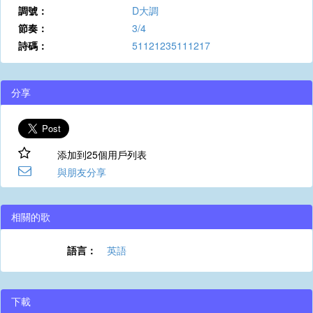
調號：
D大調
節奏：
3/4
詩碼：
51121235111217
分享
添加到25個用戶列表
與朋友分享
相關的歌
語言：
英語
下載