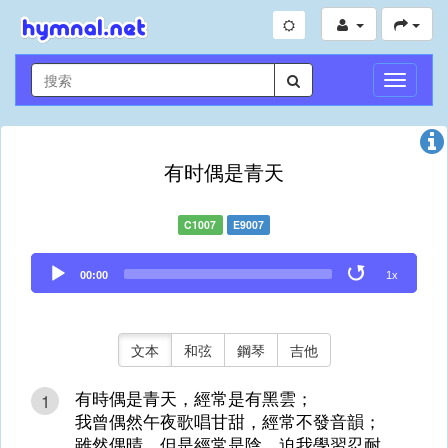
切
換
導
航
有时偶是青天
C1007
E9007
Audio
00:00
1x
Player
文本
和弦
鋼琴
吉他
有時偶是青天，經常是有黑雲；
1
我曾偶然午夜歌唱甘甜，經常不發音韻；
雖然偶晴，但是經常是陰，迫我學習忍耐，