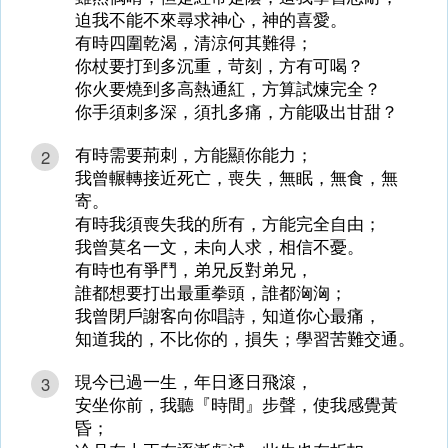
迫我不能不來尋求神心，神的喜愛。
有時四圍乾渴，清涼何其難得；
你杖要打到多沉重，苛刻，方有可喝？
你火要燒到多高熱通紅，方算試煉完全？
你手須刺多深，須扎多痛，方能吸出甘甜？
有時需要荊刺，方能顯你能力；
2
我曾輾轉接近死亡，喪失，無眠，無食，無
寄。
有時我須喪失我的所有，方能完全自由；
我曾莫名一文，未向人求，相信不憂。
有時也有爭鬥，弟兄反對弟兄，
誰都想要打出最重拳頭，誰都洶洶；
我曾閉戶謝客向你唱詩，知道你心最痛，
知道我的，不比你的，損失；學習苦難交通。
現今已過一生，年日逐日飛滾，
3
安坐你前，我聽『時間』步聲，使我感覺黃
昏；