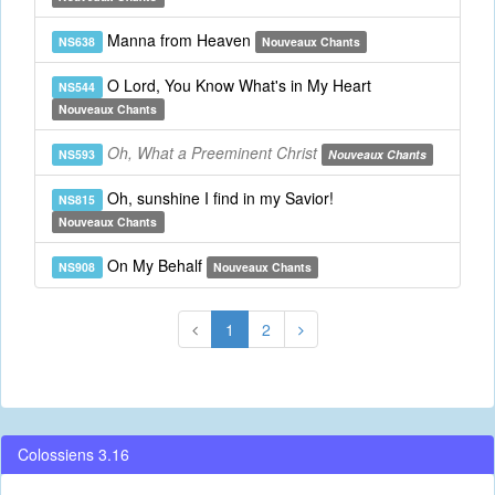
Manna from Heaven
NS638
Nouveaux Chants
O Lord, You Know What's in My Heart
NS544
Nouveaux Chants
Oh, What a Preeminent Christ
NS593
Nouveaux Chants
Oh, sunshine I find in my Savior!
NS815
Nouveaux Chants
On My Behalf
NS908
Nouveaux Chants
1
2
Colossiens 3.16