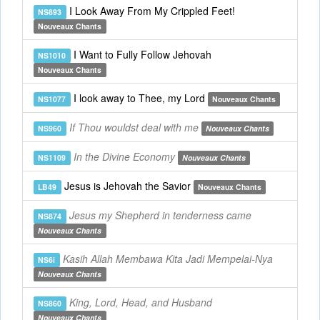
I Look Away From My Crippled Feet!
NS893
Nouveaux Chants
I Want to Fully Follow Jehovah
NS1010
Nouveaux Chants
I look away to Thee, my Lord
NS1077
Nouveaux Chants
If Thou wouldst deal with me
NS960
Nouveaux Chants
In the Divine Economy
NS1109
Nouveaux Chants
Jesus is Jehovah the Savior
LB49
Nouveaux Chants
Jesus my Shepherd in tenderness came
NS874
Nouveaux Chants
Kasih Allah Membawa Kita Jadi Mempelai-Nya
NS6i
Nouveaux Chants
King, Lord, Head, and Husband
NS860
Nouveaux Chants