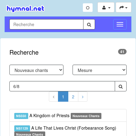
Toggle
Navigati
Recherche
41
1
2
A Kingdom of Priests
NS550
Nouveaux Chants
A Life That Lives Christ (Forbearance Song)
NS1129
Nouveaux Chants