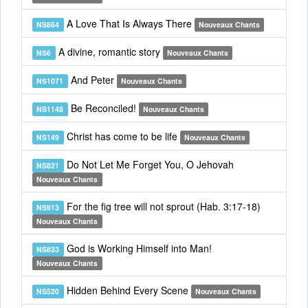
A Love That Is Always There
NS864
Nouveaux Chants
A divine, romantic story
NS6
Nouveaux Chants
And Peter
NS1071
Nouveaux Chants
Be Reconciled!
NS1148
Nouveaux Chants
Christ has come to be life
NS149
Nouveaux Chants
Do Not Let Me Forget You, O Jehovah
NS821
Nouveaux Chants
For the fig tree will not sprout (Hab. 3:17-18)
NS913
Nouveaux Chants
God is Working Himself into Man!
NS833
Nouveaux Chants
Hidden Behind Every Scene
NS520
Nouveaux Chants