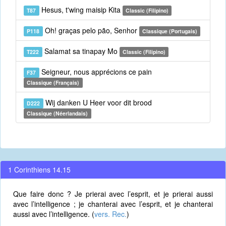
Hesus, t'wing maisip Kita
T87
Classic (Filipino)
Oh! graças pelo pão, Senhor
P118
Classique (Portugais)
Salamat sa tinapay Mo
T222
Classic (Filipino)
Seigneur, nous apprécions ce pain
F37
Classique (Français)
Wij danken U Heer voor dit brood
D222
Classique (Néerlandais)
1 Corinthiens 14.15
Que faire donc ? Je prierai avec l’esprit, et je prierai aussi
avec l’intelligence ; je chanterai avec l’esprit, et je chanterai
aussi avec l’intelligence. (
vers. Rec.
)