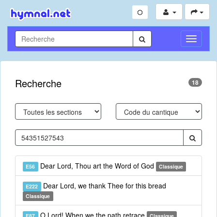
Toggle
Navigati
Recherche
18
Dear Lord, Thou art the Word of God
E56
Classique
Dear Lord, we thank Thee for this bread
E222
Classique
O Lord! When we the path retrace
E87
Classique