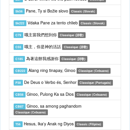
Pane, Ty si Božie slovo
Sk56
Classic (Slovak)
Vdaka Pane za tento chlieb
Sk222
Classic (Slovak)
哦主當我們想到你
C79
Classique (詩歌)
哦主，你是神的活話
C55
Classique (詩歌)
為著這餅我感謝你
C185
Classique (詩歌)
Alang ning tinapay, Ginoo
CB222
Classique (Cebuano)
De Deus o Verbo és, Senhor
P38
Classique (Portugais)
Ginoo, Pulong Ka sa Dios
CB56
Classique (Cebuano)
Ginoo, sa among paghandom
CB87
Classique (Cebuano)
Hesus, Ika'y Anak ng Diyos
T56
Classic (Filipino)