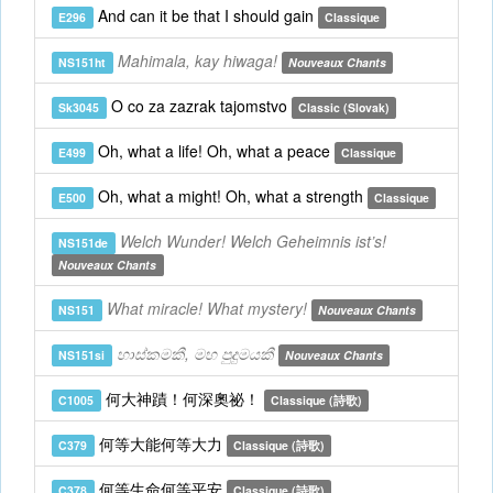
And can it be that I should gain
E296
Classique
Mahimala, kay hiwaga!
NS151ht
Nouveaux Chants
O co za zazrak tajomstvo
Sk3045
Classic (Slovak)
Oh, what a life! Oh, what a peace
E499
Classique
Oh, what a might! Oh, what a strength
E500
Classique
Welch Wunder! Welch Geheimnis ist’s!
NS151de
Nouveaux Chants
What miracle! What mystery!
NS151
Nouveaux Chants
හාස්කමකී, මහ පුදුමයකී
NS151si
Nouveaux Chants
何大神蹟！何深奧祕！
C1005
Classique (詩歌)
何等大能何等大力
C379
Classique (詩歌)
何等生命何等平安
C378
Classique (詩歌)