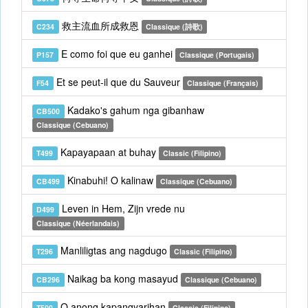
救主流血所成救恩
C234
Classique (詩歌)
E como foi que eu ganhei
P157
Classique (Portugais)
Et se peut-il que du Sauveur
F54
Classique (Français)
Kadako's gahum nga gibanhaw
CB500
Classique (Cebuano)
Kapayapaan at buhay
T499
Classic (Filipino)
Kinabuhi! O kalinaw
CB499
Classique (Cebuano)
Leven in Hem, Zijn vrede nu
D499
Classique (Néerlandais)
Manliligtas ang nagdugo
T296
Classic (Filipino)
Naikag ba kong masayud
CB296
Classique (Cebuano)
O anong kapangyarihan
T500
Classic (Filipino)