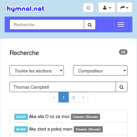
Toggle
Navigati
Recherche
29
1
2
Aka sila O co za moc
Sk500
Classic (Slovak)
Aky zivot a pokoj mam
Sk499
Classic (Slovak)