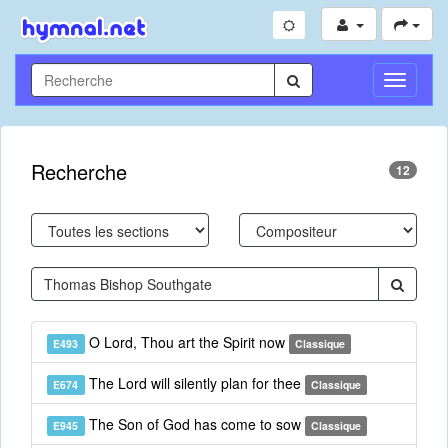
Toggle
Navigati
Recherche
12
O Lord, Thou art the Spirit now
E493
Classique
The Lord will silently plan for thee
E674
Classique
The Son of God has come to sow
E945
Classique