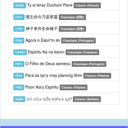
Ty si teraz Duchom Pane
Sk493
Classic (Slovak)
哦主你今乃是那靈
C371
Classique (詩歌)
神子來作生命種子
C750
Classique (詩歌)
Agora o Espír'to és
P230
Classique (Portugais)
Espiritu Ka na karon
CB493
Classique (Cebuano)
O Filho de Deus semeou
P474
Classique (Portugais)
Para sa iyo'y may planong lihim
T674
Classic (Filipino)
Poon Ika'y Espiritu
T493
Classic (Filipino)
ඔබ වේය සමිඳ ආත්මෙ දැන්
Si493
Classic (Sinhala)