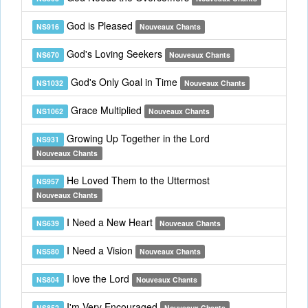
God is Pleased
NS916
Nouveaux Chants
God's Loving Seekers
NS670
Nouveaux Chants
God's Only Goal in Time
NS1032
Nouveaux Chants
Grace Multiplied
NS1062
Nouveaux Chants
Growing Up Together in the Lord
NS931
Nouveaux Chants
He Loved Them to the Uttermost
NS957
Nouveaux Chants
I Need a New Heart
NS639
Nouveaux Chants
I Need a Vision
NS580
Nouveaux Chants
I love the Lord
NS804
Nouveaux Chants
I'm Very Encouraged
NS852
Nouveaux Chants