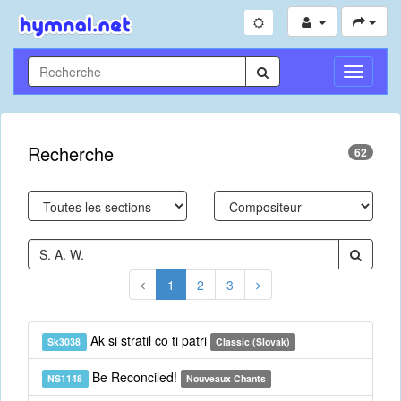
Toggle
Navigati
Recherche
62
1
2
3
Ak si stratil co ti patri
Sk3038
Classic (Slovak)
Be Reconciled!
NS1148
Nouveaux Chants