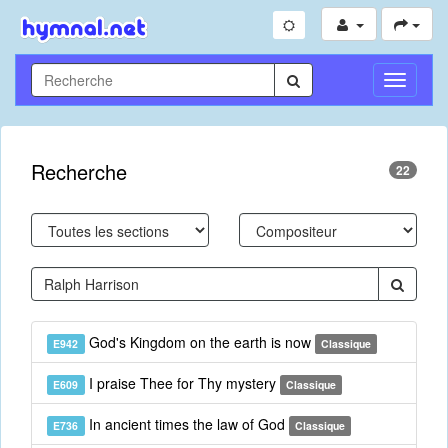
Toggle
Navigati
Recherche
22
God's Kingdom on the earth is now
E942
Classique
I praise Thee for Thy mystery
E609
Classique
In ancient times the law of God
E736
Classique