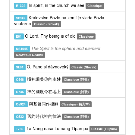
In spirit, in the church we see
E1322
Classique
Kralovstvo Bozie na zemi je vlada Bozia
Sk942
vnutorna
Classic (Slovak)
O Lord, Thy being is of old
E81
Classique
The Spirit is the sphere and element
NS1045
Nouveaux Chants
Ó, Pane si dávnoveký
Sk81
Classic (Slovak)
哦神讚美你的奧妙
C448
Classique (詩歌)
神的國度今在地上
C746
Classique (詩歌)
與基督同作後嗣
Cs924
Classique (補充本)
舊約時代神的律法
C532
Classique (詩歌)
1a Nang nasa Lumang Tipan pa
T736
Classic (Filipino)