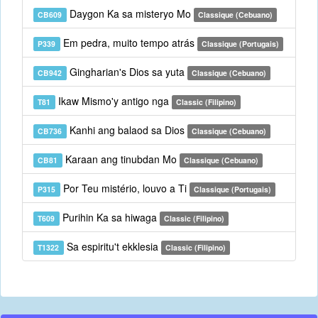
Daygon Ka sa misteryo Mo
CB609
Classique (Cebuano)
Em pedra, muito tempo atrás
P339
Classique (Portugais)
Gingharian's Dios sa yuta
CB942
Classique (Cebuano)
Ikaw Mismo'y antigo nga
T81
Classic (Filipino)
Kanhi ang balaod sa Dios
CB736
Classique (Cebuano)
Karaan ang tinubdan Mo
CB81
Classique (Cebuano)
Por Teu mistério, louvo a Ti
P315
Classique (Portugais)
Purihin Ka sa hiwaga
T609
Classic (Filipino)
Sa espiritu't ekklesia
T1322
Classic (Filipino)