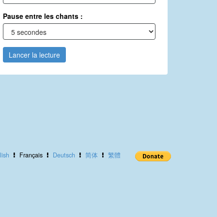
Pause entre les chants :
Lancer la lecture
lish
Français
Deutsch
简体
繁體