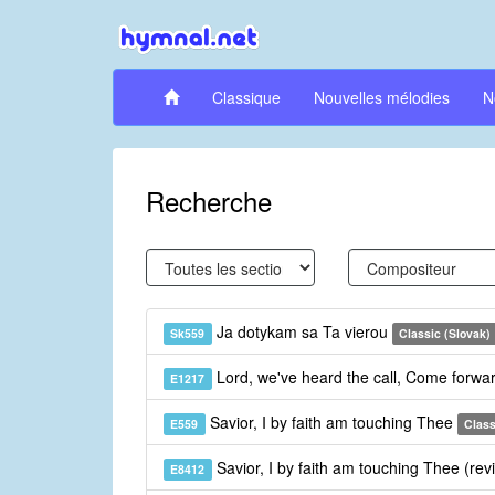
Classique
Nouvelles mélodies
N
Recherche
Ja dotykam sa Ta vierou
Sk559
Classic (Slovak)
Lord, we've heard the call, Come forwa
E1217
Savior, I by faith am touching Thee
E559
Class
Savior, I by faith am touching Thee (rev
E8412