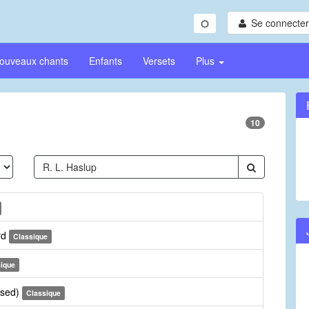
Se connecter/
ouveaux chants
Enfants
Versets
Plus
10
rd
Classique
ique
ised)
Classique