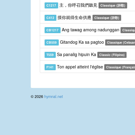
主，你呼召我們聽見
C1217
Classique (詩歌)
摸你就得生命供應
C412
Classique (詩歌)
Ang tawag among nadunggan
CB1217
Classiq
Gitandog Ka sa pagtoo
CB559
Classique (Cebua
Sa panalig hipuin Ka
T559
Classic (Filipino)
Ton appel atteint l'église
F141
Classique (Françai
© 2026
hymnal.net