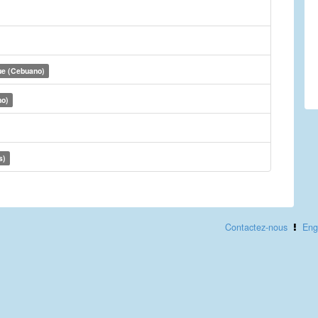
ue (Cebuano)
no)
s)
Contactez-nous
Eng