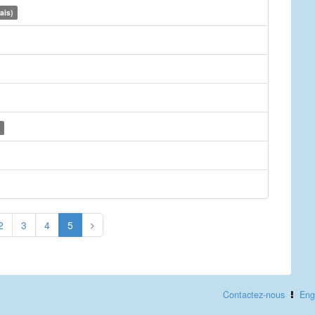
ais)
2
3
4
5
Contactez-nous
Eng