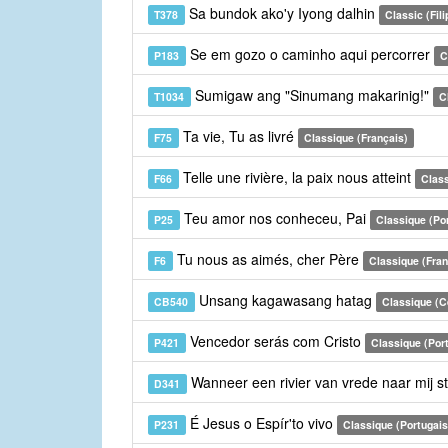
Sa bundok ako'y Iyong dalhin
T378
Classic (Fili
Se em gozo o caminho aqui percorrer
P183
C
Sumigaw ang "Sinumang makarinig!"
T1034
C
Ta vie, Tu as livré
F75
Classique (Français)
Telle une rivière, la paix nous atteint
F66
Class
Teu amor nos conheceu, Pai
P25
Classique (Po
Tu nous as aimés, cher Père
F6
Classique (Fran
Unsang kagawasang hatag
CB540
Classique (
Vencedor serás com Cristo
P421
Classique (Por
Wanneer een rivier van vrede naar mij 
D341
É Jesus o Espír'to vivo
P231
Classique (Portugais