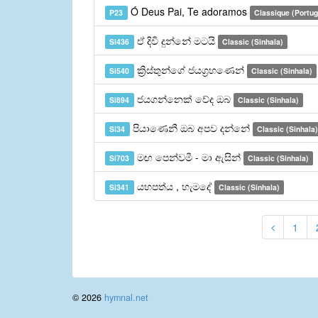
Ó Deus Pai, Te adoramos
P23
Classique (Portug
ඒ දිවි දුන්නේ මටයි
Si436
Classic (Sinhala)
ක්‍රිස්තුන්ගේ ජයග්‍රහණෙන්
Si540
Classic (Sinhala)
ජයගන්නෙක් වේද ඔබ
Si894
Classic (Sinhala)
පියාණෙනී ඔබ අපව දන්නේ
Si34
Classic (Sinhala)
මඟ පෙන්වමී - මා ඇසින්
Si703
Classic (Sinhala)
යහපත්ය , හැමදේ
Si341
Classic (Sinhala)
1
© 2026
hymnal.net