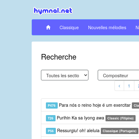
Classique
Nouvelles mélodies
N
Recherche
1
Para nós o reino hoje é um exercitar
P476
Cla
Purihin Ka sa Iyong awa
T26
Classic (Filipino)
Ressurgiu! oh! aleluia
P56
Classique (Portugais)