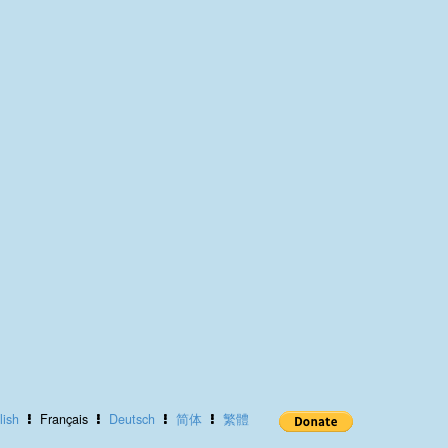
lish
Français
Deutsch
简体
繁體