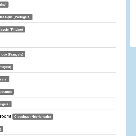
pino)
lassique (Portugais)
lassic (Filipino)
ique (Français)
rtugais)
çais)
Cebuano)
tugais)
stroomt
Classique (Néerlandais)
)