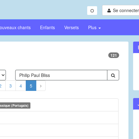
Se connecter/
ouveaux chants
Enfants
Versets
Plus
121
2
3
4
5
ssique (Portugais)