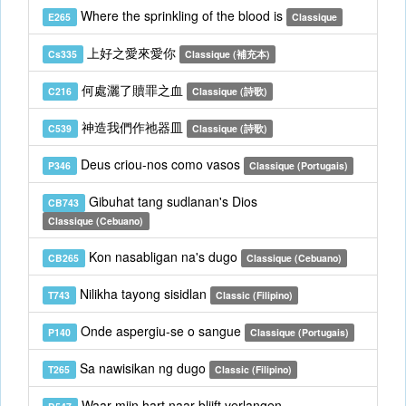
Where the sprinkling of the blood is
E265
Classique
上好之愛來愛你
Cs335
Classique (補充本)
何處灑了贖罪之血
C216
Classique (詩歌)
神造我們作祂器皿
C539
Classique (詩歌)
Deus criou-nos como vasos
P346
Classique (Portugais)
Gibuhat tang sudlanan's Dios
CB743
Classique (Cebuano)
Kon nasabligan na's dugo
CB265
Classique (Cebuano)
Nilikha tayong sisidlan
T743
Classic (Filipino)
Onde aspergiu-se o sangue
P140
Classique (Portugais)
Sa nawisikan ng dugo
T265
Classic (Filipino)
Waar mijn hart naar blijft verlangen