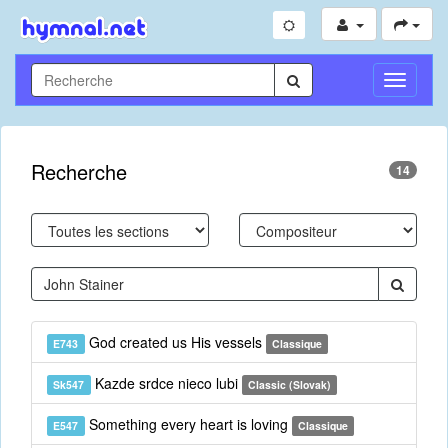
Toggle
Navigati
Recherche
14
God created us His vessels
E743
Classique
Kazde srdce nieco lubi
Sk547
Classic (Slovak)
Something every heart is loving
E547
Classique