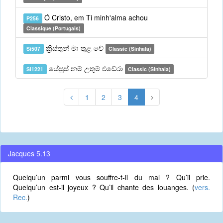
Ó Cristo, em Ti minh'alma achou
P256
Classique (Portugais)
ක්‍රිස්තුන් මා තුළ වේ
Si507
Classic (Sinhala)
යේසුස් නම් උතුම් එඩේරා
Si1221
Classic (Sinhala)
1
2
3
4
Jacques 5.13
Quelqu’un parmi vous souffre-t-il du mal ? Qu’il prie.
Quelqu’un est-il joyeux ? Qu’il chante des louanges. (
vers.
Rec.
)