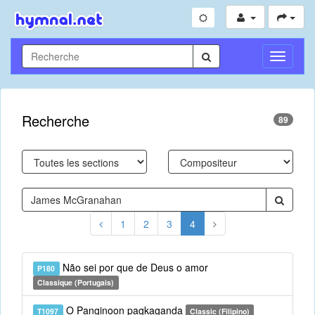
Toggle
Navigati
Recherche
89
1
2
3
4
Não sei por que de Deus o amor
P180
Classique (Portugais)
O Panginoon pagkaganda
T1097
Classic (Filipino)