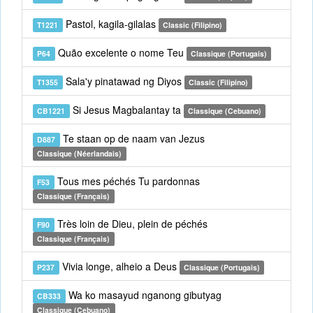
Pastol, kagila-gilalas
T1221
Classic (Filipino)
Quão excelente o nome Teu
P64
Classique (Portugais)
Sala'y pinatawad ng Diyos
T1355
Classic (Filipino)
Si Jesus Magbalantay ta
CB1221
Classique (Cebuano)
Te staan op de naam van Jezus
D887
Classique (Néerlandais)
Tous mes péchés Tu pardonnas
F53
Classique (Français)
Très loin de Dieu, plein de péchés
F90
Classique (Français)
Vivia longe, alheio a Deus
P237
Classique (Portugais)
Wa ko masayud nganong gibutyag
CB333
Classique (Cebuano)