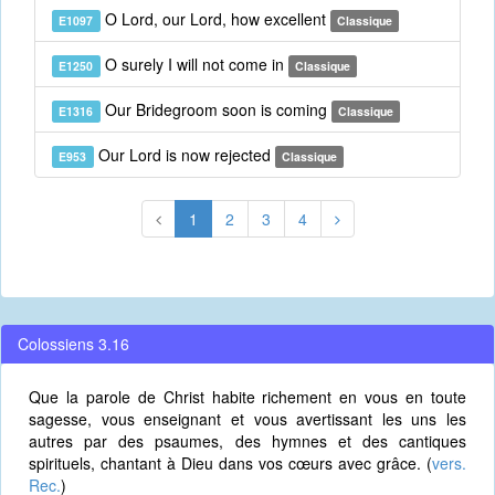
O Lord, our Lord, how excellent
E1097
Classique
O surely I will not come in
E1250
Classique
Our Bridegroom soon is coming
E1316
Classique
Our Lord is now rejected
E953
Classique
1
2
3
4
Colossiens 3.16
Que la parole de Christ habite richement en vous en toute
sagesse, vous enseignant et vous avertissant les uns les
autres par des psaumes, des hymnes et des cantiques
spirituels, chantant à Dieu dans vos cœurs avec grâce. (
vers.
Rec.
)