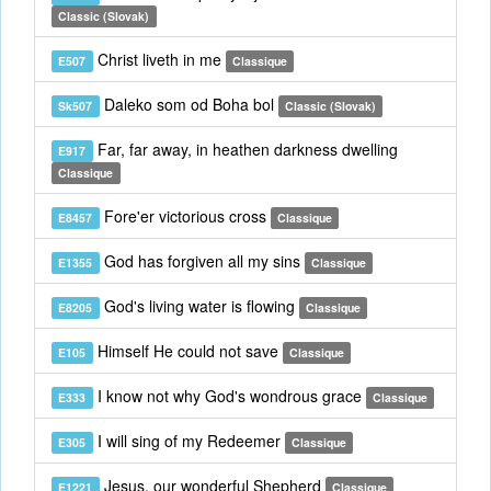
Classic (Slovak)
Christ liveth in me
E507
Classique
Daleko som od Boha bol
Sk507
Classic (Slovak)
Far, far away, in heathen darkness dwelling
E917
Classique
Fore'er victorious cross
E8457
Classique
God has forgiven all my sins
E1355
Classique
God's living water is flowing
E8205
Classique
Himself He could not save
E105
Classique
I know not why God's wondrous grace
E333
Classique
I will sing of my Redeemer
E305
Classique
Jesus, our wonderful Shepherd
E1221
Classique