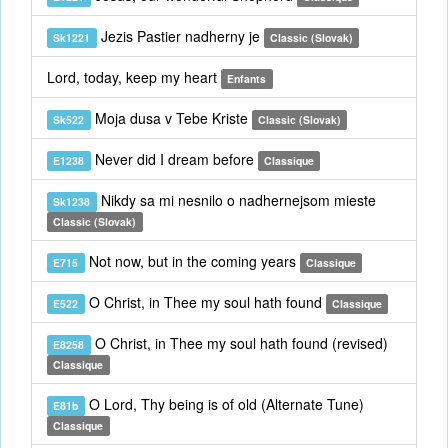
Jezis Pastier nadherny je
Sk1221
Classic (Slovak)
Lord, today, keep my heart
Enfants
Moja dusa v Tebe Kriste
Sk522
Classic (Slovak)
Never did I dream before
E1238
Classique
Nikdy sa mi nesnilo o nadhernejsom mieste
Sk1238
Classic (Slovak)
Not now, but in the coming years
E715
Classique
O Christ, in Thee my soul hath found
E522
Classique
O Christ, in Thee my soul hath found (revised)
E8258
Classique
O Lord, Thy being is of old (Alternate Tune)
E81b
Classique