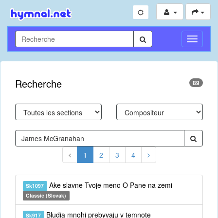
Toggle
Navigati
Recherche
89
1
2
3
4
Ake slavne Tvoje meno O Pane na zemi
Sk1097
Classic (Slovak)
Bludia mnohi prebyvaju v temnote
Sk917