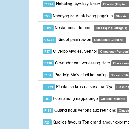
Nabaling tayo kay Kristo
T1224
Classic (Filipino)
Nahayag sa Anak Iyong pagsinta
T53
Classic (
Nesta mesa de amor
P121
Classique (Portugais)
Nindot paminawon
CB312
Classique (Cebuano)
O Verbo vivo és, Senhor
P37
Classique (Portugai
O wonder van verlossing Heer
D116
Classique 
Pag-ibig Mo'y hindi ko malirip
T154
Classic (Fili
Pinako sa krus na kasama Niya
T1179
Classic (
Poon anong nagpatungo
T94
Classic (Filipino)
Quand nous venons aux réunions
F164
Classi
Quelles faveurs Ton grand amour exprim
F28