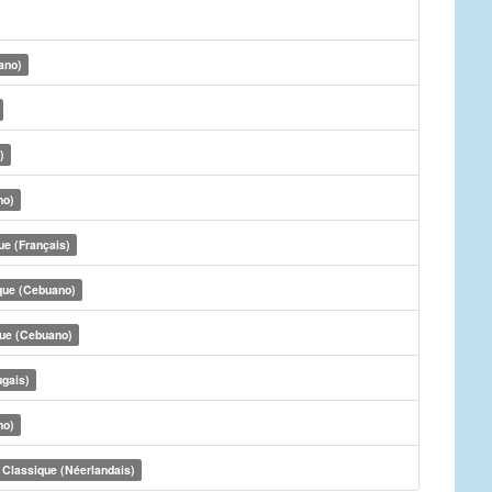
ano)
)
no)
ue (Français)
que (Cebuano)
ue (Cebuano)
ugais)
no)
Classique (Néerlandais)