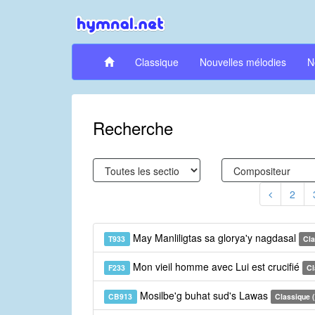
Classique
Nouvelles mélodies
N
Recherche
2
May Manliligtas sa glorya'y nagdasal
T933
Cla
Mon vieil homme avec Lui est crucifié
F233
Cl
Mosilbe'g buhat sud's Lawas
CB913
Classique 