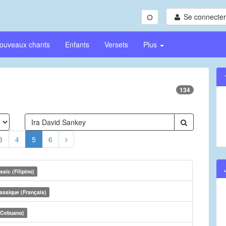
Se connecter/
ouveaux chants
Enfants
Versets
Plus
134
3
4
5
6
ssic (Filipino)
assique (Français)
(Cebuano)