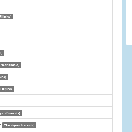
Filipino)
s)
(Néerlandais)
pino)
Filipino)
que (Français)
e
Classique (Français)