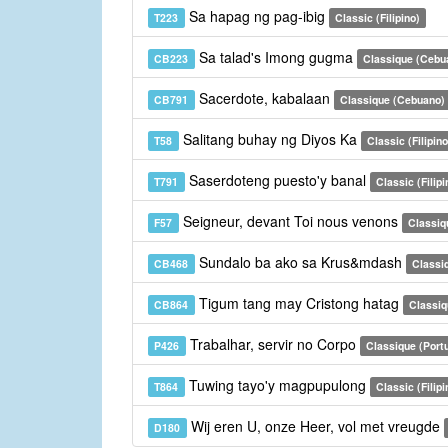
Sa hapag ng pag-ibig
T223
Classic (Filipino)
Sa talad's Imong gugma
CB223
Classique (Cebu
Sacerdote, kabalaan
CB791
Classique (Cebuano)
Salitang buhay ng Diyos Ka
T58
Classic (Filipino
Saserdoteng puesto'y banal
T791
Classic (Filipi
Seigneur, devant Toi nous venons
F57
Classiq
Sundalo ba ako sa Krus&mdash
CB468
Classi
Tigum tang may Cristong hatag
CB864
Classiq
Trabalhar, servir no Corpo
P426
Classique (Port
Tuwing tayo'y magpupulong
T864
Classic (Filipi
Wij eren U, onze Heer, vol met vreugde
D180