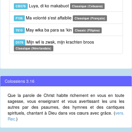
Luya, di ko makabuot
CB578
Classique (Cebuano)
Ma volonté s'est affaiblie
F106
Classique (Français)
May wika ba para sa 'kin
T810
Classic (Filipino)
Mijn wil is zwak, mijn krachten broos
D578
Classique (Néerlandais)
Colossiens 3.16
Que la parole de Christ habite richement en vous en toute
sagesse, vous enseignant et vous avertissant les uns les
autres par des psaumes, des hymnes et des cantiques
spirituels, chantant à Dieu dans vos cœurs avec grâce. (
vers.
Rec.
)