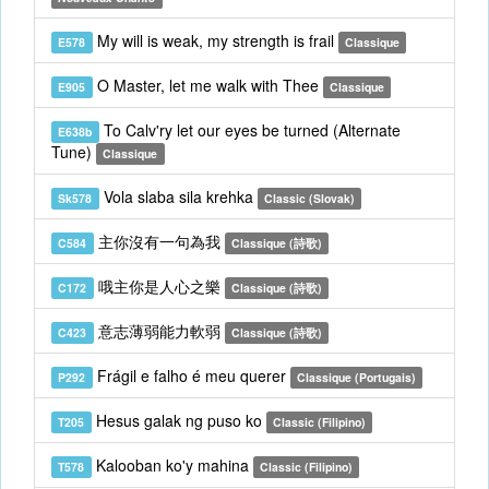
My will is weak, my strength is frail
E578
Classique
O Master, let me walk with Thee
E905
Classique
To Calv'ry let our eyes be turned (Alternate
E638b
Tune)
Classique
Vola slaba sila krehka
Sk578
Classic (Slovak)
主你沒有一句為我
C584
Classique (詩歌)
哦主你是人心之樂
C172
Classique (詩歌)
意志薄弱能力軟弱
C423
Classique (詩歌)
Frágil e falho é meu querer
P292
Classique (Portugais)
Hesus galak ng puso ko
T205
Classic (Filipino)
Kalooban ko'y mahina
T578
Classic (Filipino)