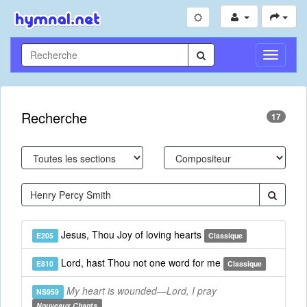
Toggle
Navigati
Recherche
17
Jesus, Thou Joy of loving hearts
E205
Classique
Lord, hast Thou not one word for me
E810
Classique
My heart is wounded—Lord, I pray
NS959
Nouveaux Chants