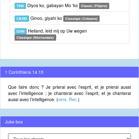
Diyos ko, gabayan Mo 'ko
T390
Classic (Filipino)
Ginoo, giyahi ko
CB390
Classique (Cebuano)
Heiland, leid mij op Uw wegen
D390
Classique (Néerlandais)
1 Corinthiens 14.15
Que faire donc ? Je prierai avec l’esprit, et je prierai aussi
avec l’intelligence ; je chanterai avec l’esprit, et je chanterai
aussi avec l’intelligence. (
vers. Rec.
)
Juke-box