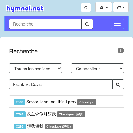
Toggle
Navigati
Recherche
6
Savior, lead me, this I pray
E390
Classique
救主求你引領我
C291
Classique (詩歌)
領我領我
C292
Classique (詩歌)