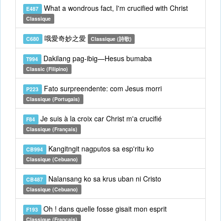
What a wondrous fact, I'm crucified with Christ
E487
Classique
哦愛奇妙之愛
C680
Classique (詩歌)
Dakilang pag-ibig—Hesus bumaba
T994
Classic (Filipino)
Fato surpreendente: com Jesus morri
P223
Classique (Portugais)
Je suis à la croix car Christ m'a crucifié
F84
Classique (Français)
Kangitngit nagputos sa esp'ritu ko
CB994
Classique (Cebuano)
Nalansang ko sa krus uban ni Cristo
CB487
Classique (Cebuano)
Oh ! dans quelle fosse gisait mon esprit
F193
Classique (Français)