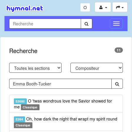
Toggle
Navigati
Recherche
11
O 'twas wondrous love the Savior showed for
E8680
me
Classique
Oh, how dark the night that wrapt my spirit round
E994
Classique