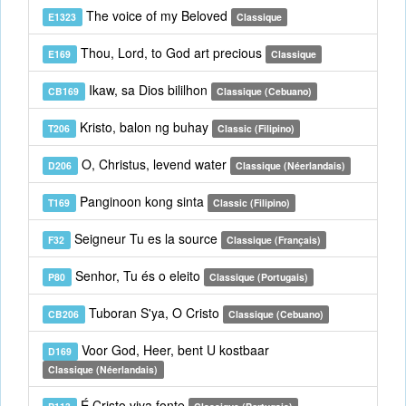
The voice of my Beloved
E1323
Classique
Thou, Lord, to God art precious
E169
Classique
Ikaw, sa Dios bililhon
CB169
Classique (Cebuano)
Kristo, balon ng buhay
T206
Classic (Filipino)
O, Christus, levend water
D206
Classique (Néerlandais)
Panginoon kong sinta
T169
Classic (Filipino)
Seigneur Tu es la source
F32
Classique (Français)
Senhor, Tu és o eleito
P80
Classique (Portugais)
Tuboran S'ya, O Cristo
CB206
Classique (Cebuano)
Voor God, Heer, bent U kostbaar
D169
Classique (Néerlandais)
É Cristo viva fonte