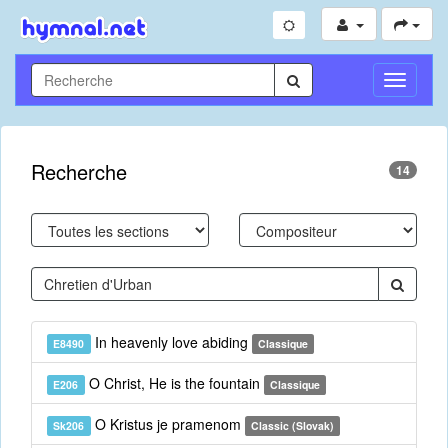
Toggle
Navigati
Recherche
14
In heavenly love abiding
E8490
Classique
O Christ, He is the fountain
E206
Classique
O Kristus je pramenom
Sk206
Classic (Slovak)