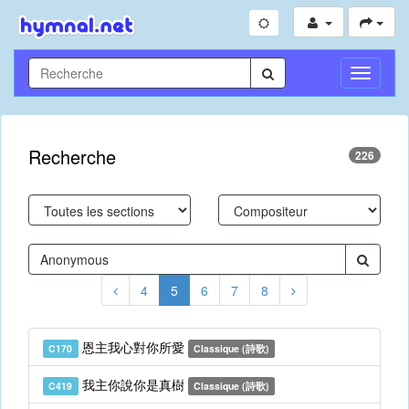
Toggle
Navigati
Recherche
226
4
5
6
7
8
恩主我心對你所愛
C170
Classique (詩歌)
我主你說你是真樹
C419
Classique (詩歌)