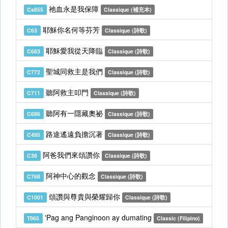
祂血永是我保障
Cs855
Classique (補充本)
耶穌你名何等芬芳
C63
Classique (詩歌)
耶穌愛我從天降臨
C683
Classique (詩歌)
聖城同救主是我們
C772
Classique (詩歌)
聽阿救主叩門
C711
Classique (詩歌)
聽阿有一隱藏奧祕
C696
Classique (詩歌)
路途遙遠負擔沉著
C495
Classique (詩歌)
阿爸我們來頌讚你
C38
Classique (詩歌)
阿神中心的觀念
C768
Classique (詩歌)
頌讚與尊貴與榮耀歸你
C1001
Classique (詩歌)
'Pag ang Panginoon ay dumating
T965
Classic (Filipino)