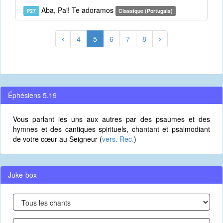
Aba, Pai! Te adoramos
P27
Classique (Portugais)
4
5
6
7
8
Éphésiens 5.19
Vous parlant les uns aux autres par des psaumes et des
hymnes et des cantiques spirituels, chantant et psalmodiant
de votre cœur au Seigneur (
vers. Rec.
)
Juke-box