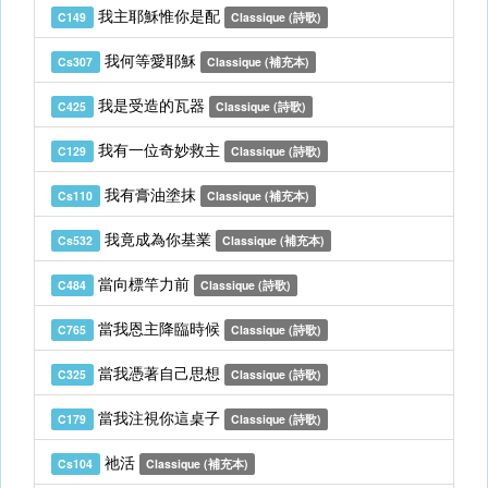
我主耶穌惟你是配
C149
Classique (詩歌)
我何等愛耶穌
Cs307
Classique (補充本)
我是受造的瓦器
C425
Classique (詩歌)
我有一位奇妙救主
C129
Classique (詩歌)
我有膏油塗抹
Cs110
Classique (補充本)
我竟成為你基業
Cs532
Classique (補充本)
當向標竿力前
C484
Classique (詩歌)
當我恩主降臨時候
C765
Classique (詩歌)
當我憑著自己思想
C325
Classique (詩歌)
當我注視你這桌子
C179
Classique (詩歌)
祂活
Cs104
Classique (補充本)