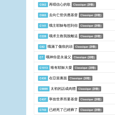
再唱信心的歌
C562
Classique (詩歌)
去向亡世供應基督
C665
Classique (詩歌)
哦主耶穌每想到你
C141
Classique (詩歌)
哦求主救我脫離這
C228
Classique (詩歌)
哦滿了傷痕的頭
C82
Classique (詩歌)
哦神你是永遠父
C7
Classique (詩歌)
唯有耶穌大愛
C1013
Classique (詩歌)
在亞當裏面
C435
Classique (詩歌)
太初的話成肉體
C9899
Classique (詩歌)
寧捨世界而要基督
C437
Classique (詩歌)
已經死了已經葬了
C743
Classique (詩歌)