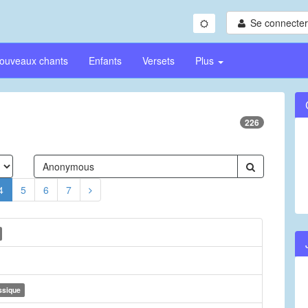
Se connecter/
ouveaux chants
Enfants
Versets
Plus
226
4
5
6
7
ssique