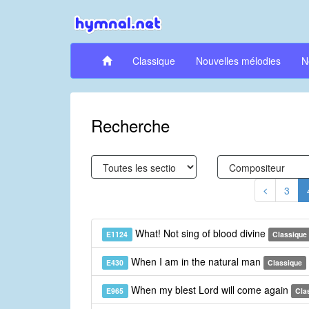
Classique
Nouvelles mélodies
N
Recherche
3
What! Not sing of blood divine
E1124
Classique
When I am in the natural man
E430
Classique
When my blest Lord will come again
E965
Cla