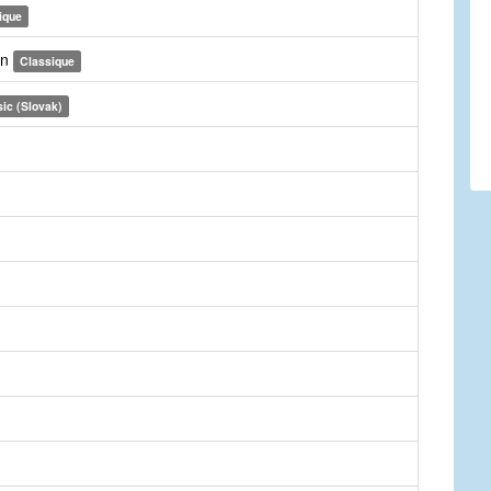
ique
on
Classique
ic (Slovak)