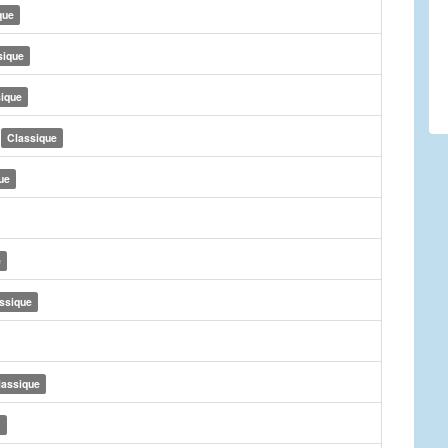
que
sique
ique
e
Classique
ue
e
ssique
lassique
)