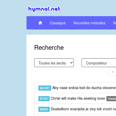
Classique
Nouvelles mélodies
N
Recherche
Aby nase srdcia boli do ducha otocen
Sk1247
Christ will make His seeking lover
E1161
Class
Dosledkom evanjelia je zivy tok vnutri 
Sk925