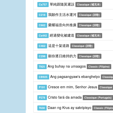
單純跟隨莫遲誤
Cs757
Classique (補充本)
我願作主活水運河
C218
Classique (詩歌)
榮耀福音向外推廣
C662
Classique (詩歌)
經過變化被建造
Cs442
Classique (補充本)
這是十架道路
C462
Classique (詩歌)
願你逐日維持的力
C298
Classique (詩歌)
Ang buhay na umaagos
T925
Classic (Filipino)
Ang pagsangyaw's ebanghelyo
CB925
Classiq
Cresce em mim, Senhor Jesus
P191
Classique 
Cristo fará da amada
P278
Classique (Portugais)
Daan ng Krus ay sakripisyo
T630
Classic (Filipin