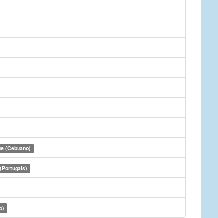
ue (Cebuano)
(Portugais)
o)