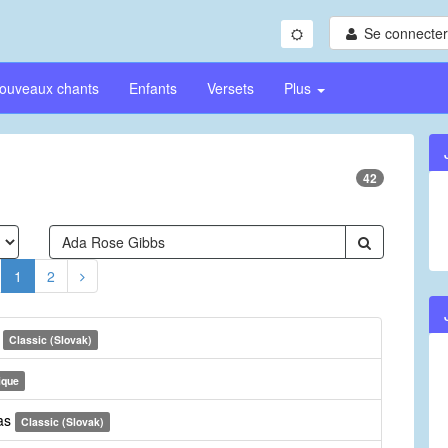
Se connecter/
ouveaux chants
Enfants
Versets
Plus
42
1
2
e
Classic (Slovak)
ique
nas
Classic (Slovak)