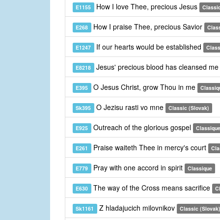
How I love Thee, precious Jesus
E1155
Classi
How I praise Thee, precious Savior
E268
Clas
If our hearts would be established
E1247
Class
Jesus' precious blood has cleansed m
E8218
O Jesus Christ, grow Thou in me
E395
Classiq
O Jezisu rasti vo mne
Sk395
Classic (Slovak)
Outreach of the glorious gospel
E925
Classiqu
Praise waiteth Thee in mercy's court
E261
Cla
Pray with one accord in spirit
E779
Classique
The way of the Cross means sacrifice
E630
C
Z hladajucich milovnikov
Sk1161
Classic (Slovak