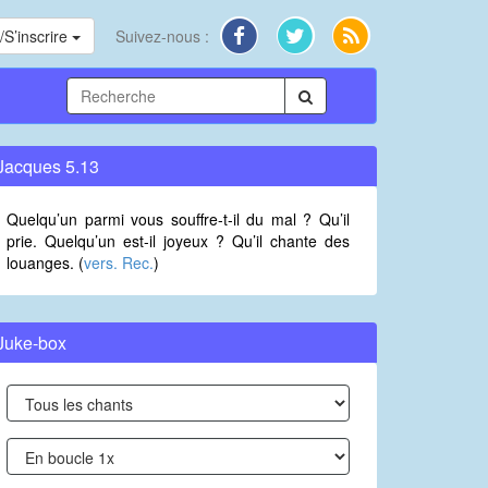
S’inscrire
Suivez-nous :
Jacques 5.13
Quelqu’un parmi vous souffre-t-il du mal ? Qu’il
prie. Quelqu’un est-il joyeux ? Qu’il chante des
louanges. (
vers. Rec.
)
Juke-box