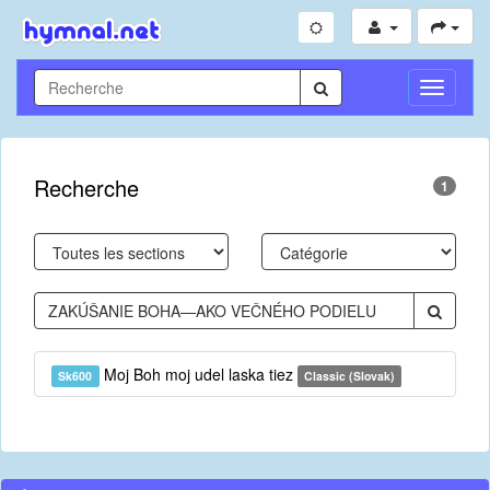
Toggle
Navigati
Recherche
1
Moj Boh moj udel laska tiez
Sk600
Classic (Slovak)