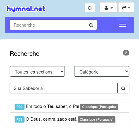
Toggle
Navigati
Recherche
2
Em todo o Teu saber, ó Pai
P20
Classique (Portugais)
Ó Deus, centralizado está
P21
Classique (Portugais)