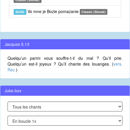
Vo mne je Bozie pomazanie
Sk266
Classic (Slovak)
Jacques 5.13
Quelqu’un parmi vous souffre-t-il du mal ? Qu’il prie.
Quelqu’un est-il joyeux ? Qu’il chante des louanges. (
vers.
Rec.
)
Juke-box