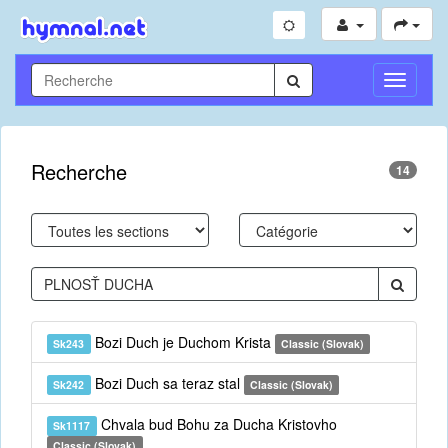
Toggle
Navigati
Recherche
14
Bozi Duch je Duchom Krista
Sk243
Classic (Slovak)
Bozi Duch sa teraz stal
Sk242
Classic (Slovak)
Chvala bud Bohu za Ducha Kristovho
Sk1117
Classic (Slovak)