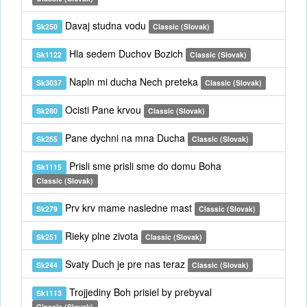
Davaj studna vodu
Sk250
Classic (Slovak)
Hla sedem Duchov Bozich
Sk1122
Classic (Slovak)
Napln mi ducha Nech preteka
Sk3037
Classic (Slovak)
Ocisti Pane krvou
Sk280
Classic (Slovak)
Pane dychni na mna Ducha
Sk255
Classic (Slovak)
Prisli sme prisli sme do domu Boha
Sk1115
Classic (Slovak)
Prv krv mame nasledne mast
Sk279
Classic (Slovak)
Rieky plne zivota
Sk251
Classic (Slovak)
Svaty Duch je pre nas teraz
Sk244
Classic (Slovak)
Trojjediny Boh prisiel by prebyval
Sk1113
Classic (Slovak)