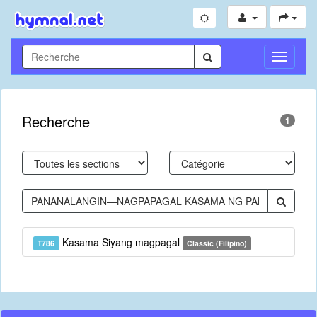
Toggle
Navigati
Recherche
1
Kasama Siyang magpagal
T786
Classic (Filipino)