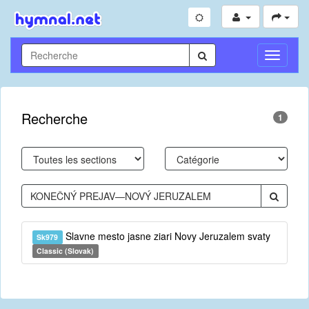
Toggle
Navigati
Recherche
1
Slavne mesto jasne ziari Novy Jeruzalem svaty
Sk979
Classic (Slovak)