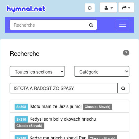
Toggle
Navigati
Recherche
7
Istotu mam ze Jezis je moj
Sk308
Classic (Slovak)
Kedysi som bol v okovach hriechu
Sk310
Classic (Slovak)
Kedze ma hriechu zbavil Pan
Sk348
Classic (Slovak)