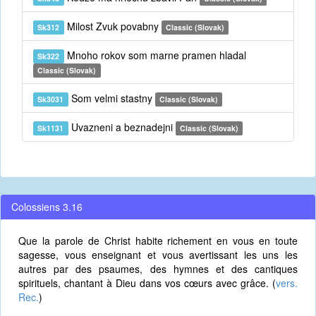
Milost Zvuk povabny
Sk312
Classic (Slovak)
Mnoho rokov som marne pramen hladal
Sk322
Classic (Slovak)
Som velmi stastny
Sk3031
Classic (Slovak)
Uvazneni a beznadejni
Sk1131
Classic (Slovak)
Colossiens 3.16
Que la parole de Christ habite richement en vous en toute
sagesse, vous enseignant et vous avertissant les uns les
autres par des psaumes, des hymnes et des cantiques
spirituels, chantant à Dieu dans vos cœurs avec grâce. (
vers.
Rec.
)