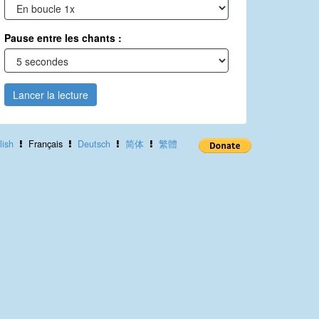
Pause entre les chants :
Lancer la lecture
lish
Français
Deutsch
简体
繁體