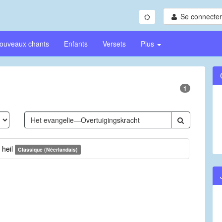
Se connecter/
ouveaux chants
Enfants
Versets
Plus
1
 heil
Classique (Néerlandais)