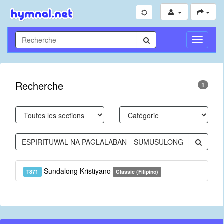
Toggle
Navigati
Recherche
1
Sundalong Kristiyano
T871
Classic (Filipino)